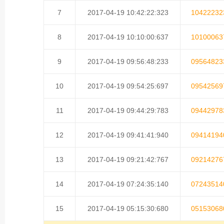
7
2017-04-19 10:42:22:323
10422232
第129期
第128期
第127期
第126期
8
2017-04-19 10:10:00:637
10100063
第118期
第117期
第116期
第115期
第107期
第106期
第105期
第104期
9
2017-04-19 09:56:48:233
09564823
第96期
第95期
第94期
第93期
10
2017-04-19 09:54:25:697
09542569
第85期
第84期
第83期
第82期
11
2017-04-19 09:44:29:783
09442978
第74期
第73期
第72期
第71期
12
2017-04-19 09:41:41:940
09414194
第63期
第62期
第61期
第60期
13
2017-04-19 09:21:42:767
09214276
第52期
第51期
第50期
第49期
14
2017-04-19 07:24:35:140
07243514
第41期
第40期
第39期
第38期
15
2017-04-19 05:15:30:680
05153068
第30期
第29期
第28期
第27期