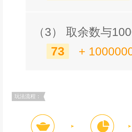
（3） 取余数与10
73
+ 10000
玩法流程：