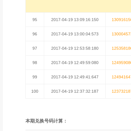
第19期
第18期
第17期
第16期
95
2017-04-19 13:09:16:150
13091615
第8期
第7期
第6期
第5期
96
2017-04-19 13:00:04:573
13000457
97
2017-04-19 12:53:58:180
12535818
98
2017-04-19 12:49:59:080
12495908
99
2017-04-19 12:49:41:647
12494164
100
2017-04-19 12:37:32:187
12373218
本期兑换号码计算：