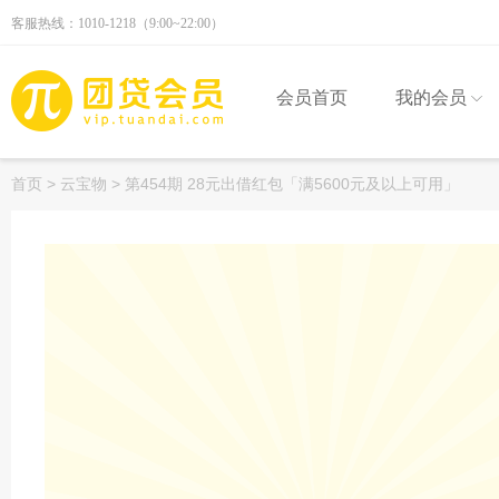
客服热线：1010-1218（9:00~22:00）
第459期
第458期
第457期
第456期
第448期
第447期
第446期
第445期
会员首页
我的会员
第437期
第436期
第435期
第434期
第426期
第425期
第424期
第423期
首页
>
云宝物
> 第454期 28元出借红包「满5600元及以上可用」
第415期
第414期
第413期
第412期
第404期
第403期
第402期
第401期
第393期
第392期
第391期
第390期
第382期
第381期
第380期
第379期
第371期
第370期
第369期
第368期
第360期
第359期
第358期
第357期