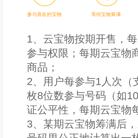
参与喜欢的宝物
等待宝物筹满
1、云宝物按期开售，
参与权限；每期云宝物
商品；
2、用户每参与1人次（
枚8位数参与号码（如10
证公平性，每期云宝物
3、某期云宝物筹满后