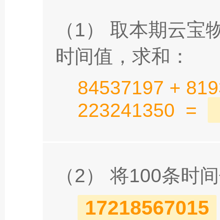
（1） 取本期云宝
时间值，求和：
84537197 + 8193
223241350 =
（2） 将100条
17218567015