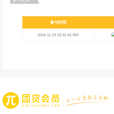
参与时间
2016-11-23 22:32:41:350