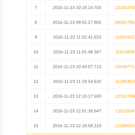
7
2016-11-23 10:18:14:703
10181470
第129期
第128期
第127期
第126期
8
2016-11-23 09:55:27:803
09552780
第118期
第117期
第116期
第115期
第107期
第106期
第105期
第104期
9
2016-11-23 11:02:41:023
11024102
第96期
第95期
第94期
第93期
10
2016-11-23 11:01:48:367
11014836
第85期
第84期
第83期
第82期
11
2016-11-23 10:43:07:713
10430771
第74期
第73期
第72期
第71期
12
2016-11-23 11:29:54:620
11295462
第63期
第62期
第61期
第60期
13
2016-11-23 12:15:17:600
12151760
第52期
第51期
第50期
第49期
14
2016-11-23 12:01:16:547
12011654
第41期
第40期
第39期
第38期
15
2016-11-23 12:18:58:210
12185821
第30期
第29期
第28期
第27期