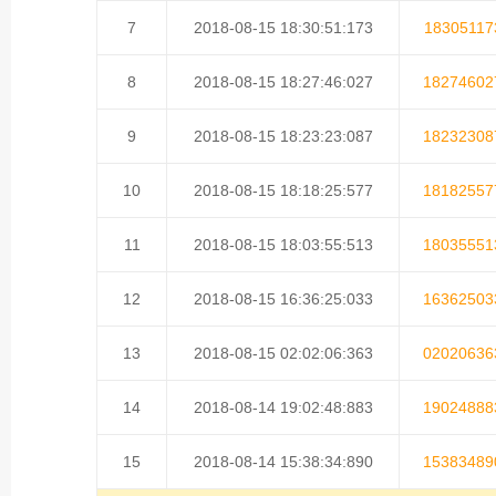
7
2018-08-15 18:30:51:173
18305117
第129期
第128期
第127期
第126期
8
2018-08-15 18:27:46:027
18274602
第118期
第117期
第116期
第115期
第107期
第106期
第105期
第104期
9
2018-08-15 18:23:23:087
18232308
第96期
第95期
第94期
第93期
10
2018-08-15 18:18:25:577
18182557
第85期
第84期
第83期
第82期
11
2018-08-15 18:03:55:513
18035551
第74期
第73期
第72期
第71期
12
2018-08-15 16:36:25:033
16362503
第63期
第62期
第61期
第60期
13
2018-08-15 02:02:06:363
02020636
第52期
第51期
第50期
第49期
14
2018-08-14 19:02:48:883
19024888
第41期
第40期
第39期
第38期
15
2018-08-14 15:38:34:890
15383489
第30期
第29期
第28期
第27期