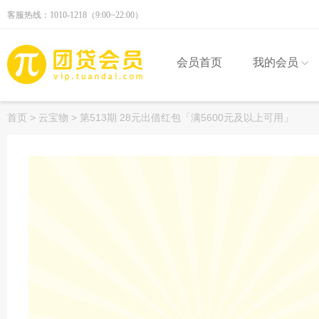
客服热线：1010-1218（9:00~22:00）
第459期
第458期
第457期
第456期
第448期
第447期
第446期
第445期
会员首页
我的会员
第437期
第436期
第435期
第434期
第426期
第425期
第424期
第423期
首页
>
云宝物
> 第513期 28元出借红包「满5600元及以上可用」
第415期
第414期
第413期
第412期
第404期
第403期
第402期
第401期
第393期
第392期
第391期
第390期
第382期
第381期
第380期
第379期
第371期
第370期
第369期
第368期
第360期
第359期
第358期
第357期