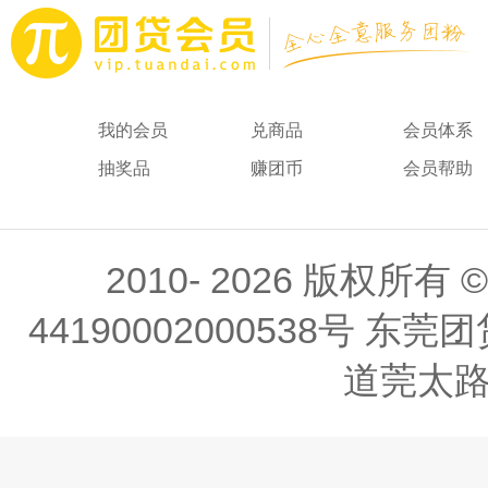
我的会员
兑商品
会员体系
抽奖品
赚团币
会员帮助
2010- 2026 版权所有
44190002000538号
道莞太路