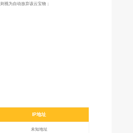
期则视为自动放弃该云宝物；
IP地址
未知地址