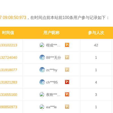
第236期
第235期
第234期
第233期
第232期
7 09:08:50:973
，在时间点前本站前100条用户参与记录如下：
第225期
第224期
第223期
第222期
第221期
第214期
第213期
第212期
第211期
第210期
时间值
用户昵称
参与人次
第203期
第202期
第201期
第200期
第199期
133102213
楷成***楷成
42
第192期
第191期
第190期
第189期
第188期
132724040
88***无分
1
第181期
第180期
第179期
第178期
第177期
131918077
zc***hy
1
第170期
第169期
第168期
第167期
第166期
131821283
ch***85
4
第159期
第158期
第157期
第156期
第155期
131655160
夜映***映雪
3
第148期
第147期
第146期
第145期
第144期
090850973
ea***le
1
第137期
第136期
第135期
第134期
第133期