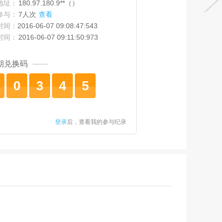
地址：
180.97.180.9**（）
第341期
第340期
第339期
参与：
7人次
查看
时间：
2016-06-07 09:08:47:543
第330期
第329期
第328期
时间：
2016-06-07 09:11:50:973
第319期
第318期
第317期
期兑换码
第308期
第307期
第306期
0
3
4
5
第297期
第296期
第295期
登录
后，查看我的参与纪录
第286期
第285期
第284期
第275期
第274期
第273期
第264期
第263期
第262期
第253期
第252期
第251期
第242期
第241期
第240期