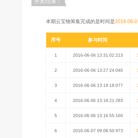
开奖结果：
第239期
第238期
第237期
本期云宝物筹集完成的是时间是
2016-06-0
第228期
第227期
第226期
第217期
第216期
第215期
序号
参与时间
第206期
第205期
第204期
1
2016-06-06 13:31:02:213
第195期
第194期
第193期
2
2016-06-06 13:27:24:040
第184期
第183期
第182期
3
2016-06-06 13:19:18:077
第173期
第172期
第171期
4
2016-06-06 13:18:21:283
第162期
第161期
第160期
5
2016-06-06 13:16:55:160
第151期
第150期
第149期
6
2016-06-07 09:08:50:973
第140期
第139期
第138期