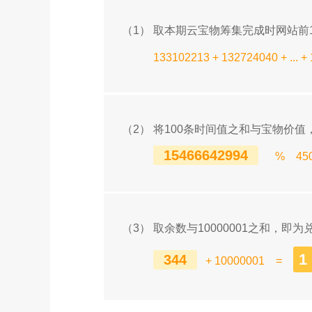
（1） 取本期云宝物筹集完成时网站前
133102213 + 132724040 + ... 
（2） 将100条时间值之和与宝物价值
15466642994
% 450
（3） 取余数与10000001之和，即
1
344
+ 10000001 =