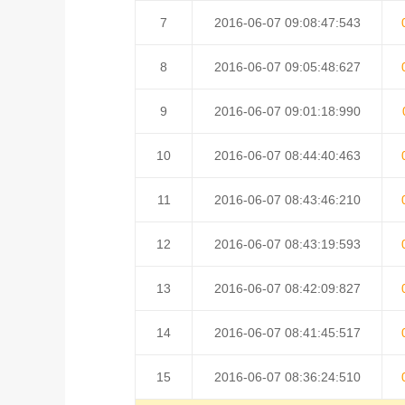
7
2016-06-07 09:08:47:543
第129期
第128期
第127期
8
2016-06-07 09:05:48:627
第118期
第117期
第116期
第107期
第106期
第105期
9
2016-06-07 09:01:18:990
第96期
第95期
第94期
10
2016-06-07 08:44:40:463
第85期
第84期
第83期
11
2016-06-07 08:43:46:210
第74期
第73期
第72期
12
2016-06-07 08:43:19:593
第63期
第62期
第61期
13
2016-06-07 08:42:09:827
第52期
第51期
第50期
14
2016-06-07 08:41:45:517
第41期
第40期
第39期
15
2016-06-07 08:36:24:510
第30期
第29期
第28期