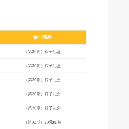
第231期
第230期
第229期
第220期
第219期
第218期
第209期
第208期
第207期
参与商品
第198期
第197期
第196期
（第30期）粽子礼盒
第187期
第186期
第185期
（第30期）粽子礼盒
第176期
第175期
第174期
（第30期）粽子礼盒
第165期
第164期
第163期
（第30期）粽子礼盒
第154期
第153期
第152期
（第30期）粽子礼盒
第143期
第142期
第141期
（第31期）28元红包
第132期
第131期
第130期