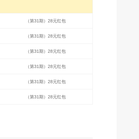
第11期
第10期
第9期
（第31期）28元红包
（第31期）28元红包
（第31期）28元红包
（第31期）28元红包
（第31期）28元红包
（第31期）28元红包