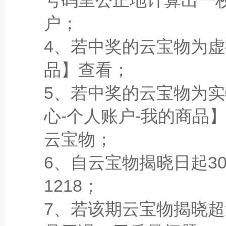
号码里公正地计算出一
户；
4、若中奖的云宝物为虚
品】查看；
5、若中奖的云宝物为实
心-个人账户-我的商品
云宝物；
6、自云宝物揭晓日起3
1218；
7、若该期云宝物揭晓超