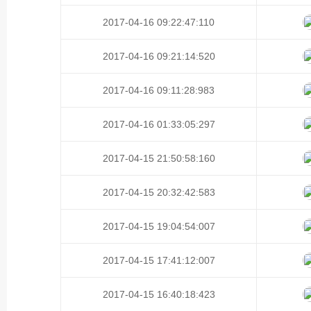
2017-04-16 09:22:47:110
2017-04-16 09:21:14:520
2017-04-16 09:11:28:983
2017-04-16 01:33:05:297
2017-04-15 21:50:58:160
2017-04-15 20:32:42:583
2017-04-15 19:04:54:007
2017-04-15 17:41:12:007
2017-04-15 16:40:18:423