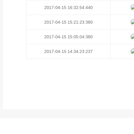
2017-04-15 16:32:54:440
2017-04-15 15:21:23:380
2017-04-15 15:05:04:380
2017-04-15 14:34:23:237