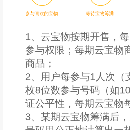
参与喜欢的宝物
等待宝物筹满
1、云宝物按期开售，
参与权限；每期云宝物
商品；
2、用户每参与1人次（
枚8位数参与号码（如10
证公平性，每期云宝物
3、某期云宝物筹满后