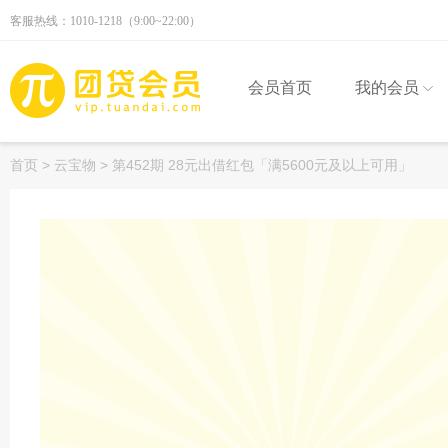
客服热线：1010-1218（9:00~22:00）
第459期
第458期
第457期
第456期
第448期
第447期
第446期
第445期
会员首页
我的会员
第437期
第436期
第435期
第434期
第426期
第425期
第424期
第423期
首页
>
云宝物
> 第452期 28元出借红包「满5600元及以上可用」
第415期
第414期
第413期
第412期
第404期
第403期
第402期
第401期
第393期
第392期
第391期
第390期
第382期
第381期
第380期
第379期
第371期
第370期
第369期
第368期
第360期
第359期
第358期
第357期