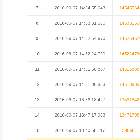
7
2016-09-07 14:54:55:643
14545564
第129期
第128期
第127期
第126期
8
2016-09-07 14:53:31:560
14533156
第118期
第117期
第116期
第115期
第107期
第106期
第105期
第104期
9
2016-09-07 14:52:54:670
14525467
第96期
第95期
第94期
第93期
10
2016-09-07 14:52:24:790
14522479
第85期
第84期
第83期
第82期
11
2016-09-07 14:51:58:887
14515888
第74期
第73期
第72期
第71期
12
2016-09-07 14:51:36:853
14513685
第63期
第62期
第61期
第60期
13
2016-09-07 13:56:18:427
13561842
第52期
第51期
第50期
第49期
14
2016-09-07 13:47:17:983
13471798
第41期
第40期
第39期
第38期
15
2016-09-07 13:40:58:117
13405811
第30期
第29期
第28期
第27期