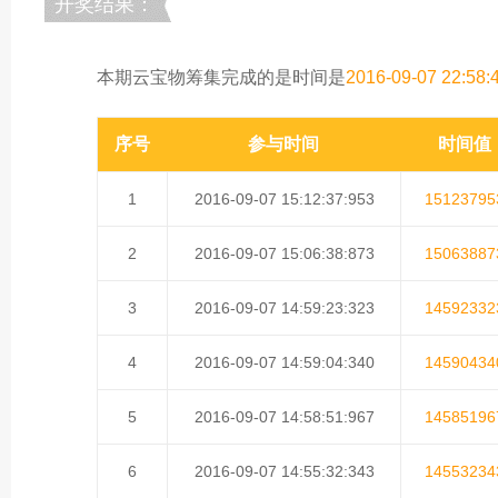
开奖结果：
第239期
第238期
第237期
第236期
本期云宝物筹集完成的是时间是
2016-09-07 22:58:
第228期
第227期
第226期
第225期
第217期
第216期
第215期
第214期
序号
参与时间
时间值
第206期
第205期
第204期
第203期
1
2016-09-07 15:12:37:953
15123795
第195期
第194期
第193期
第192期
2
2016-09-07 15:06:38:873
15063887
第184期
第183期
第182期
第181期
3
2016-09-07 14:59:23:323
14592332
第173期
第172期
第171期
第170期
4
2016-09-07 14:59:04:340
14590434
第162期
第161期
第160期
第159期
5
2016-09-07 14:58:51:967
14585196
第151期
第150期
第149期
第148期
6
2016-09-07 14:55:32:343
14553234
第140期
第139期
第138期
第137期