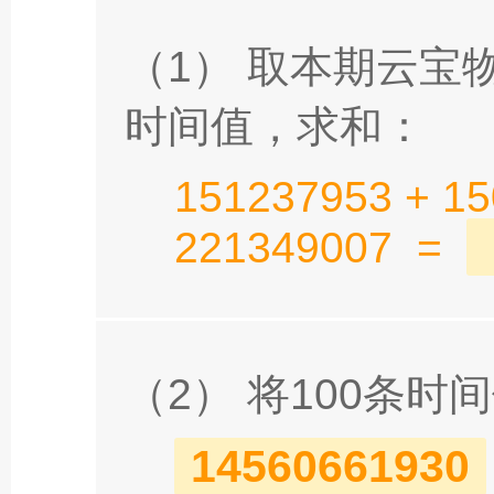
（1） 取本期云宝
时间值，求和：
151237953 + 15
221349007 =
（2） 将100条
14560661930