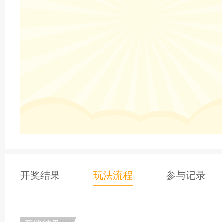
第349期
第348期
第347期
第346期
第338期
第337期
第336期
第335期
第327期
第326期
第325期
第324期
第316期
第315期
第314期
第313期
第305期
第304期
第303期
第302期
第294期
第293期
第292期
第291期
第283期
第282期
第281期
第280期
第272期
第271期
第270期
第269期
开奖结果
玩法流程
参与记录
第261期
第260期
第259期
第258期
第250期
第249期
第248期
第247期