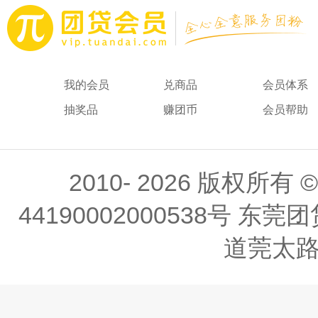
我的会员
兑商品
会员体系
抽奖品
赚团币
会员帮助
2010- 2026 版权所有
44190002000538号
道莞太路