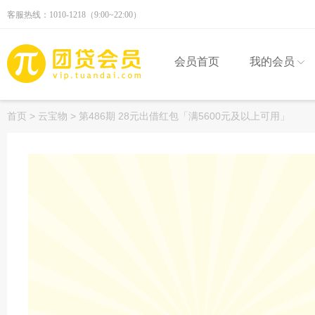
客服热线：1010-1218（9:00~22:00）
第459期
第458期
第457期
第456期
第448期
第447期
第446期
第445期
会员首页
我的会员
第437期
第436期
第435期
第434期
第426期
第425期
第424期
第423期
首页
>
云宝物
> 第486期 28元出借红包「满5600元及以上可用」
第415期
第414期
第413期
第412期
第404期
第403期
第402期
第401期
第393期
第392期
第391期
第390期
第382期
第381期
第380期
第379期
第371期
第370期
第369期
第368期
第360期
第359期
第358期
第357期