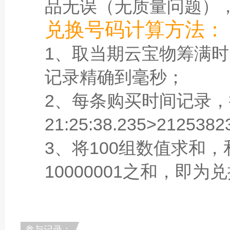
品无误（无质量问题）
兑换号码计算方法：
1、取当期云宝物筹满时
记录精确到毫秒；
2、每条购买时间记录
21:25:38.235>212538
3、将100组数值求和
10000001之和，即为
参与记录：