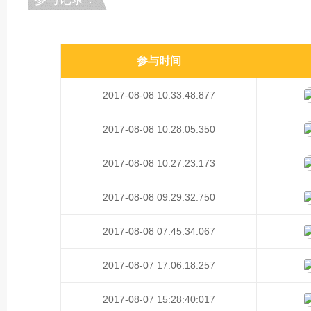
参与时间
2017-08-08 10:33:48:877
2017-08-08 10:28:05:350
2017-08-08 10:27:23:173
2017-08-08 09:29:32:750
2017-08-08 07:45:34:067
2017-08-07 17:06:18:257
2017-08-07 15:28:40:017