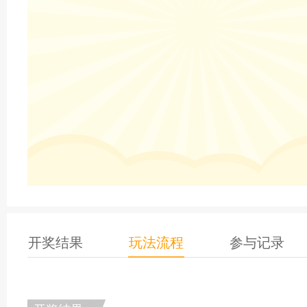
第349期
第348期
第347期
第346期
第338期
第337期
第336期
第335期
第327期
第326期
第325期
第324期
第316期
第315期
第314期
第313期
第305期
第304期
第303期
第302期
第294期
第293期
第292期
第291期
第283期
第282期
第281期
第280期
第272期
第271期
第270期
第269期
开奖结果
玩法流程
参与记录
第261期
第260期
第259期
第258期
第250期
第249期
第248期
第247期