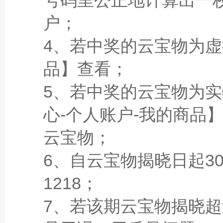
号码里公正地计算出一
户；
4、若中奖的云宝物为虚
品】查看；
5、若中奖的云宝物为实
心-个人账户-我的商品
云宝物；
6、自云宝物揭晓日起3
1218；
7、若该期云宝物揭晓超