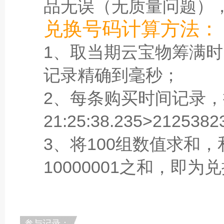
品无误（无质量问题）
兑换号码计算方法：
1、取当期云宝物筹满时
记录精确到毫秒；
2、每条购买时间记录
21:25:38.235>212538
3、将100组数值求和
10000001之和，即为
参与记录：