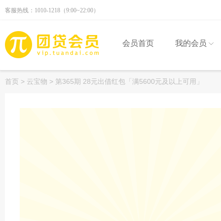
客服热线：1010-1218（9:00~22:00）
第459期
第458期
第457期
第456期
第448期
第447期
第446期
第445期
会员首页
我的会员
第437期
第436期
第435期
第434期
第426期
第425期
第424期
第423期
首页
>
云宝物
> 第365期 28元出借红包「满5600元及以上可用」
第415期
第414期
第413期
第412期
第404期
第403期
第402期
第401期
第393期
第392期
第391期
第390期
第382期
第381期
第380期
第379期
第371期
第370期
第369期
第368期
第360期
第359期
第358期
第357期