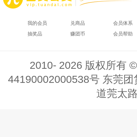
我的会员
兑商品
会员体系
抽奖品
赚团币
会员帮助
2010- 2026 版权所有
44190002000538号
道莞太路