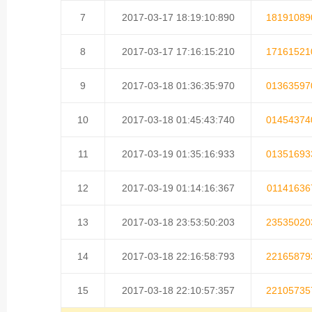
7
2017-03-17 18:19:10:890
18191089
第129期
第128期
第127期
第126期
8
2017-03-17 17:16:15:210
17161521
第118期
第117期
第116期
第115期
第107期
第106期
第105期
第104期
9
2017-03-18 01:36:35:970
01363597
第96期
第95期
第94期
第93期
10
2017-03-18 01:45:43:740
01454374
第85期
第84期
第83期
第82期
11
2017-03-19 01:35:16:933
01351693
第74期
第73期
第72期
第71期
12
2017-03-19 01:14:16:367
01141636
第63期
第62期
第61期
第60期
13
2017-03-18 23:53:50:203
23535020
第52期
第51期
第50期
第49期
14
2017-03-18 22:16:58:793
22165879
第41期
第40期
第39期
第38期
15
2017-03-18 22:10:57:357
22105735
第30期
第29期
第28期
第27期