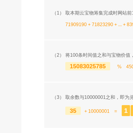
（1） 取本期云宝物筹集完成时网站前
71909190 + 71823290 + ... + 
（2） 将100条时间值之和与宝物价值
15083025785
% 450
（3） 取余数与10000001之和，即
1
35
+ 10000001 =