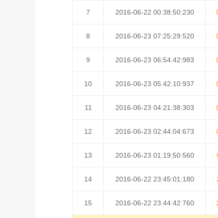
7
2016-06-22 00:38:50:230
第129期
第128期
第127期
8
2016-06-23 07:25:29:520
第118期
第117期
第116期
第107期
第106期
第105期
9
2016-06-23 06:54:42:983
第96期
第95期
第94期
10
2016-06-23 05:42:10:937
第85期
第84期
第83期
11
2016-06-23 04:21:38:303
第74期
第73期
第72期
12
2016-06-23 02:44:04:673
第63期
第62期
第61期
13
2016-06-23 01:19:50:560
第52期
第51期
第50期
14
2016-06-22 23:45:01:180
第41期
第40期
第39期
15
2016-06-22 23:44:42:760
第30期
第29期
第28期