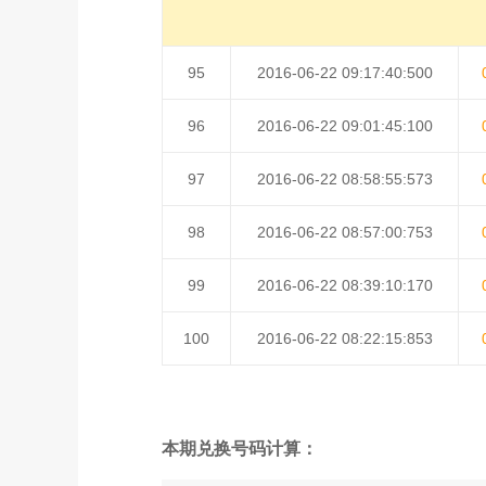
第19期
第18期
第17期
95
2016-06-22 09:17:40:500
第8期
第7期
第6期
96
2016-06-22 09:01:45:100
97
2016-06-22 08:58:55:573
98
2016-06-22 08:57:00:753
99
2016-06-22 08:39:10:170
100
2016-06-22 08:22:15:853
本期兑换号码计算：