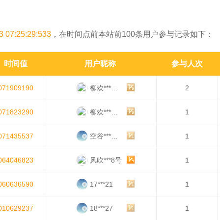
第236期
第235期
第234期
第233期
第232期
3 07:25:29:533
，在时间点前本站前100条用户参与记录如下：
第225期
第224期
第223期
第222期
第221期
第214期
第213期
第212期
第211期
第210期
时间值
用户昵称
参与人次
第203期
第202期
第201期
第200期
第199期
071909190
柳欢***柳欢
2
第192期
第191期
第190期
第189期
第188期
071823290
柳欢***柳欢
1
第181期
第180期
第179期
第178期
第177期
071435537
空谷***幽蘭
1
第170期
第169期
第168期
第167期
第166期
064046823
风吹***8号
1
第159期
第158期
第157期
第156期
第155期
060636590
17***21
1
第148期
第147期
第146期
第145期
第144期
010629237
18***27
1
第137期
第136期
第135期
第134期
第133期