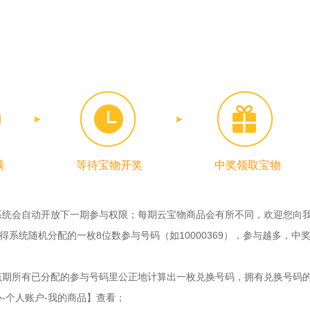
满
等待宝物开奖
中奖领取宝物
系统会自动开放下一期参与权限；每期云宝物商品会有所不同，欢迎您向
获得系统随机分配的一枚8位数参与号码（如10000369），参与越多，
该期所有已分配的参与号码里公正地计算出一枚兑换号码，拥有兑换号码
-个人账户-我的商品】查看；