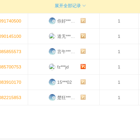
展开全部记录
第16期
第15期
第14期
第13期
第12期
091740500
你好***窗外
1
第5期
第4期
第3期
第2期
第1期
090145100
道无***师兄
1
085855573
言午***午喜
1
085700753
fz***jd
1
083910170
15***02
1
082215853
楚狂***狂人
1